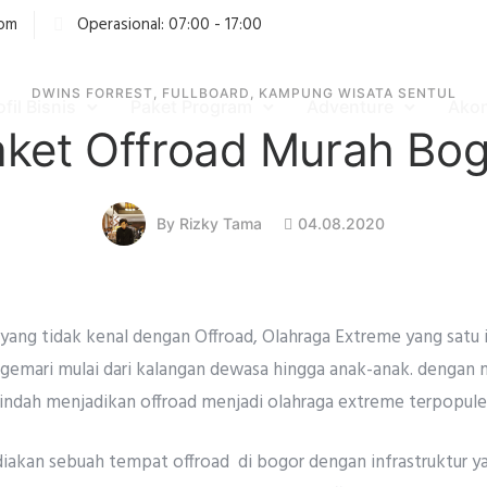
com
Operasional: 07:00 - 17:00
DWINS FORREST
,
FULLBOARD
,
KAMPUNG WISATA SENTUL
ofil Bisnis
Paket Program
Adventure
Ako
ket Offroad Murah Bo
04.08.2020
By
Rizky Tama
yang tidak kenal dengan Offroad, Olahraga Extreme yang satu
 gemari mulai dari kalangan dewasa hingga anak-anak. dengan
ndah menjadikan offroad menjadi olahraga extreme terpopuler
kan sebuah tempat offroad di bogor dengan infrastruktur yan