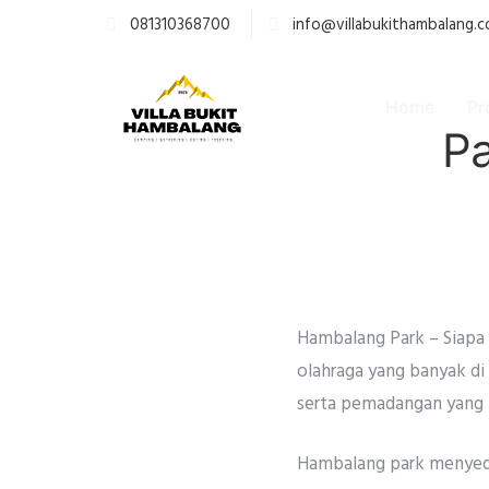
081310368700
info@villabukithambalang.
Home
Pr
Pa
Hambalang Park – Siapa 
olahraga yang banyak di
serta pemadangan yang i
Hambalang park menyedia