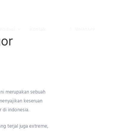
modasi
Kontak
WHATAPP
gor
 ini merupakan sebuah
 menyajikan keseruan
 di indonesia.
g terjal juga extreme,