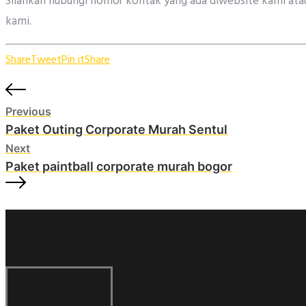
Silahkan hubungi nomor kontak yang ada diwebsite kami atau
kami.
Share
Tweet
Pin it
Share
Previous
Paket Outing Corporate Murah Sentul
Next
Paket paintball corporate murah bogor