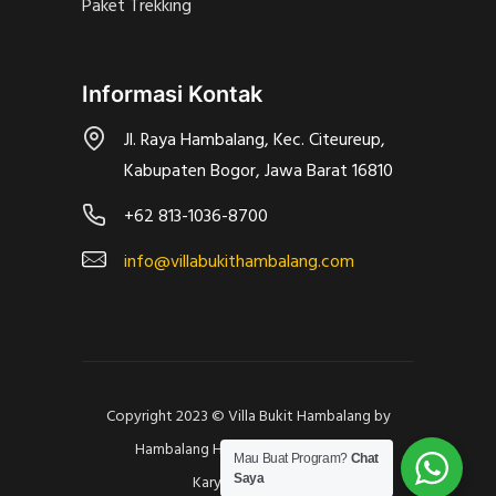
Paket Trekking
Informasi Kontak
Jl. Raya Hambalang, Kec. Citeureup,
Kabupaten Bogor, Jawa Barat 16810
+62 813-1036-8700
info@villabukithambalang.com
Copyright 2023 ©
Villa Bukit Hambalang
by
Hambalang H2O | Made With Love
Mau Buat Program?
Chat
Saya
Karyawebstudio
.