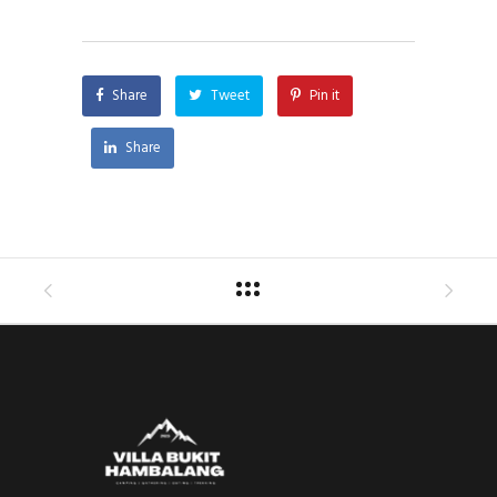
Share
Tweet
Pin it
Share