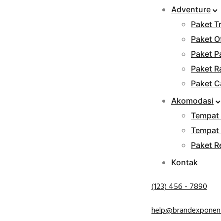
Adventure
Paket T
Paket O
Paket Pa
Paket R
Paket 
Akomodasi
Tempat
Tempat
Paket R
Kontak
(123) 456 - 7890
help@brandexponen